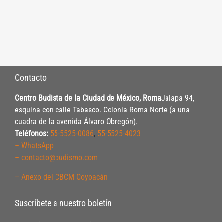
Contacto
Centro Budista de la Ciudad de México, Roma
Jalapa 94,
esquina con calle Tabasco. Colonia Roma Norte (a una
cuadra de la avenida Álvaro Obregón).
Teléfonos:
55-5525-0086
,
55-5525-4023
– WhatsApp
– contacto@budismo.com
– Anexo del CBCM Coyoacán
Suscríbete a nuestro boletín