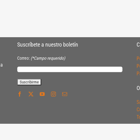
Suscríbete a nuestro boletín
C
Correo:
(*Campo requerido)
P
ia
P
P
O
S
C
T