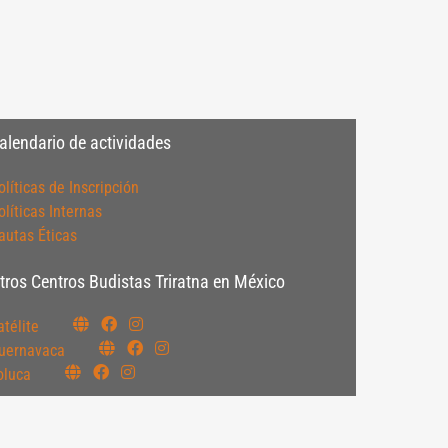
alendario de actividades
olíticas de Inscripción
olíticas Internas
autas Éticas
tros Centros Budistas Triratna en México
atélite
uernavaca
oluca