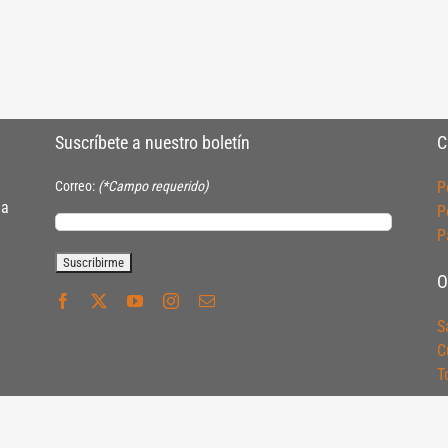
Suscríbete a nuestro boletín
C
Correo:
(*Campo requerido)
P
ia
P
P
O
S
C
T