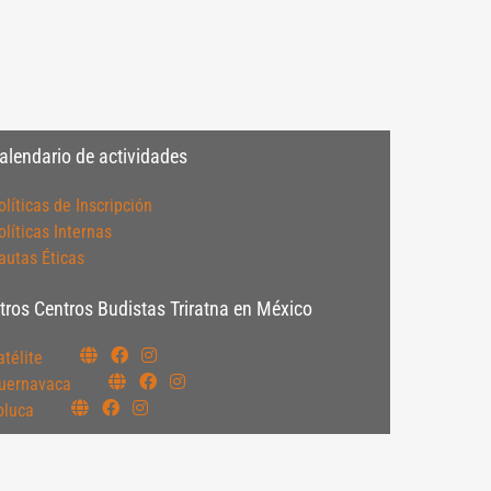
alendario de actividades
olíticas de Inscripción
olíticas Internas
autas Éticas
tros Centros Budistas Triratna en México
atélite
uernavaca
oluca