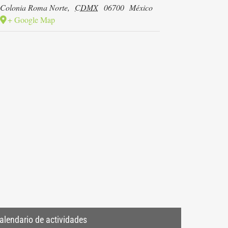
Colonia Roma Norte
,
CDMX
06700
México
+ Google Map
alendario de actividades