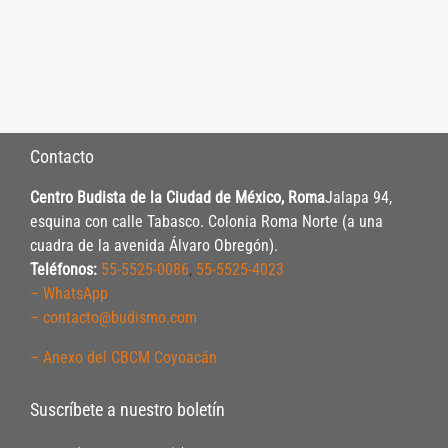
Contacto
Centro Budista de la Ciudad de México, Roma
Jalapa 94,
esquina con calle Tabasco. Colonia Roma Norte (a una
cuadra de la avenida Álvaro Obregón).
Teléfonos:
55-5525-0086
,
55-5525-4023
– WhatsApp
– contacto@budismo.com
– Anexo del CBCM Coyoacán
Suscríbete a nuestro boletín