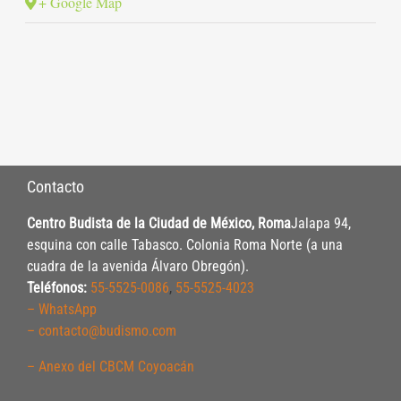
+ Google Map
Contacto
Centro Budista de la Ciudad de México, Roma
Jalapa 94,
esquina con calle Tabasco. Colonia Roma Norte (a una
cuadra de la avenida Álvaro Obregón).
Teléfonos:
55-5525-0086
,
55-5525-4023
– WhatsApp
– contacto@budismo.com
– Anexo del CBCM Coyoacán