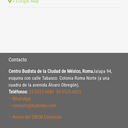
+ Google Map
Contacto
Centro Budista de la Ciudad de México, Roma
Jalapa 94,
esquina con calle Tabasco. Colonia Roma Norte (a una
cuadra de la avenida Álvaro Obregón).
Teléfonos:
55-5525-0086
,
55-5525-4023
– WhatsApp
– contacto@budismo.com
– Anexo del CBCM Coyoacán