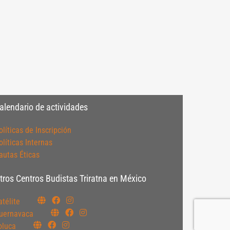
alendario de actividades
olíticas de Inscripción
olíticas Internas
autas Éticas
tros Centros Budistas Triratna en México
atélite
uernavaca
oluca