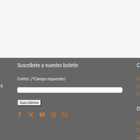
Suscríbete a nuestro boletín
C
Correo:
(*Campo requerido)
P
ia
P
P
O
S
C
T