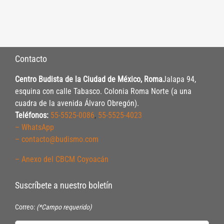
Contacto
Centro Budista de la Ciudad de México, Roma
Jalapa 94,
esquina con calle Tabasco. Colonia Roma Norte (a una
cuadra de la avenida Álvaro Obregón).
Teléfonos:
55-5525-0086
,
55-5525-4023
– WhatsApp
– contacto@budismo.com
– Anexo del CBCM Coyoacán
Suscríbete a nuestro boletín
Correo:
(*Campo requerido)