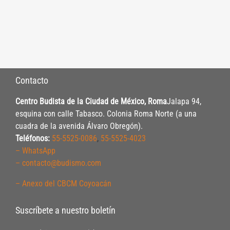
Contacto
Centro Budista de la Ciudad de México, Roma
Jalapa 94,
esquina con calle Tabasco. Colonia Roma Norte (a una
cuadra de la avenida Álvaro Obregón).
Teléfonos:
55-5525-0086
,
55-5525-4023
– WhatsApp
– contacto@budismo.com
– Anexo del CBCM Coyoacán
Suscríbete a nuestro boletín