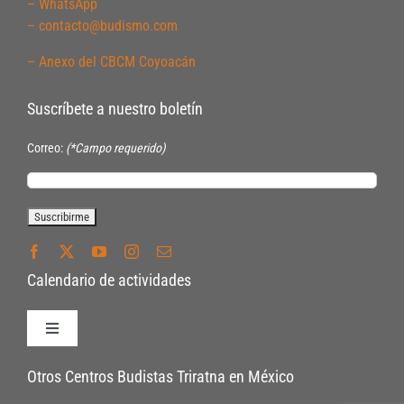
– WhatsApp
– contacto@budismo.com
– Anexo del CBCM Coyoacán
Suscríbete a nuestro boletín
Correo:
(*Campo requerido)
Calendario de actividades
Toggle
Navigation
Políticas de Inscripción
Otros Centros Budistas Triratna en México