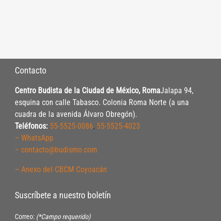
Contacto
Centro Budista de la Ciudad de México, Roma
Jalapa 94,
esquina con calle Tabasco. Colonia Roma Norte (a una
cuadra de la avenida Álvaro Obregón).
Teléfonos:
55-5525-0086
,
55-5525-4023
– WhatsApp
– contacto@budismo.com
– Anexo del CBCM Coyoacán
Suscríbete a nuestro boletín
Correo:
(*Campo requerido)