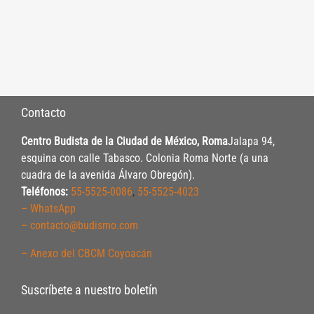
Contacto
Centro Budista de la Ciudad de México, Roma
Jalapa 94,
esquina con calle Tabasco. Colonia Roma Norte (a una
cuadra de la avenida Álvaro Obregón).
Teléfonos:
55-5525-0086
,
55-5525-4023
– WhatsApp
– contacto@budismo.com
– Anexo del CBCM Coyoacán
Suscríbete a nuestro boletín