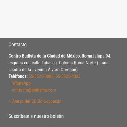
Contacto
Centro Budista de la Ciudad de México, Roma
Jalapa 94,
esquina con calle Tabasco. Colonia Roma Norte (a una
cuadra de la avenida Álvaro Obregón).
Teléfonos:
55-5525-0086
,
55-5525-4023
– WhatsApp
– contacto@budismo.com
– Anexo del CBCM Coyoacán
Suscríbete a nuestro boletín