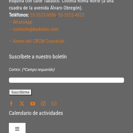
esquina con calle Tabasco. Colonia Roma Norte (a una
cuadra de la avenida Álvaro Obregón).
Teléfonos:
55-5525-0086
,
55-5525-4023
– WhatsApp
– contacto@budismo.com
– Anexo del CBCM Coyoacán
Suscríbete a nuestro boletín
Correo:
(*Campo requerido)
Calendario de actividades
Toggle