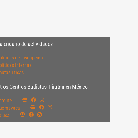
alendario de actividades
olíticas de Inscripción
olíticas Internas
autas Éticas
tros Centros Budistas Triratna en México
atélite
uernavaca
oluca