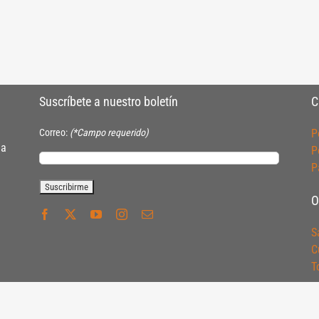
Suscríbete a nuestro boletín
C
Correo:
(*Campo requerido)
P
ia
P
P
O
S
C
T