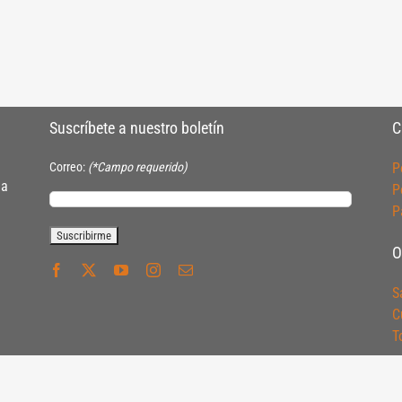
Suscríbete a nuestro boletín
C
Correo:
(*Campo requerido)
P
ia
P
P
O
S
C
T