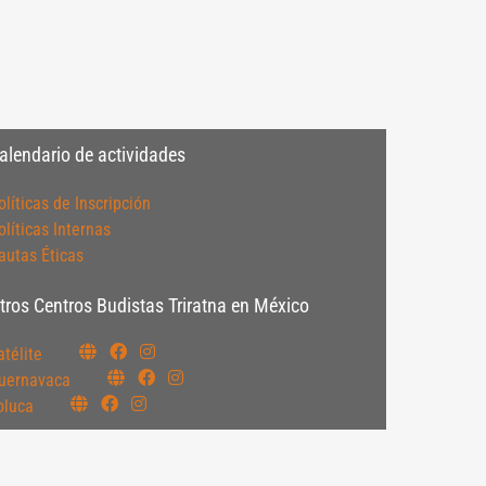
alendario de actividades
olíticas de Inscripción
olíticas Internas
autas Éticas
tros Centros Budistas Triratna en México
atélite
uernavaca
oluca