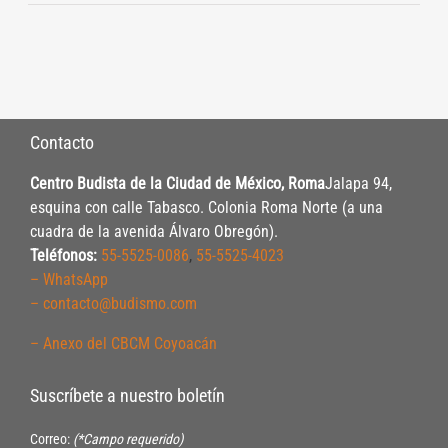
Contacto
Centro Budista de la Ciudad de México, Roma
Jalapa 94,
esquina con calle Tabasco. Colonia Roma Norte (a una
cuadra de la avenida Álvaro Obregón).
Teléfonos:
55-5525-0086
,
55-5525-4023
– WhatsApp
– contacto@budismo.com
– Anexo del CBCM Coyoacán
Suscríbete a nuestro boletín
Correo:
(*Campo requerido)