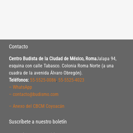
Contacto
Centro Budista de la Ciudad de México, Roma
Jalapa 94,
esquina con calle Tabasco. Colonia Roma Norte (a una
cuadra de la avenida Álvaro Obregón).
Teléfonos:
55-5525-0086
,
55-5525-4023
– WhatsApp
– contacto@budismo.com
– Anexo del CBCM Coyoacán
Suscríbete a nuestro boletín