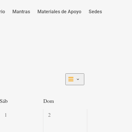
rio
Mantras
Materiales de Apoyo
Sedes
Navegación
Navegación
Mes
de
de
vistas
vistas
de
Sáb
Dom
Actividad
0
0
1
2
actividades,
actividades,