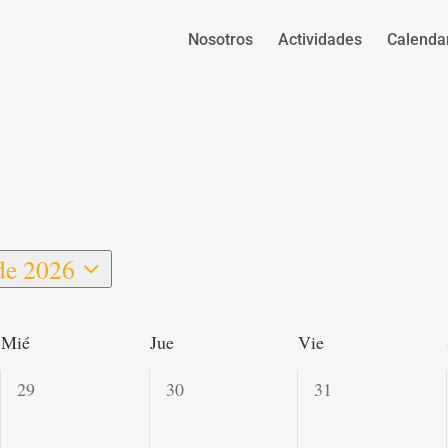
Nosotros
Actividades
Calenda
de 2026
onar
Mié
Jue
Vie
0
0
0
29
30
31
actividades,
actividades,
actividades,