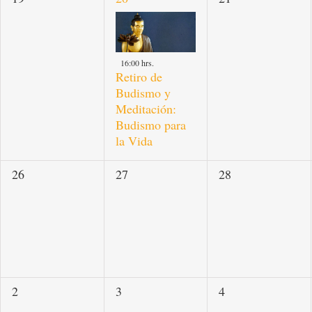
actividades,
actividad,
actividades,
16:00 hrs.
Retiro de
Budismo y
Meditación:
Budismo para
la Vida
0
0
0
26
27
28
actividades,
actividades,
actividades,
0
0
0
2
3
4
actividades,
actividades,
actividades,