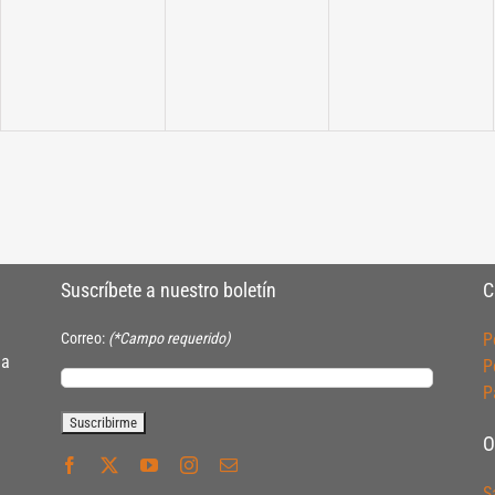
Suscríbete a nuestro boletín
C
Correo:
(*Campo requerido)
P
ia
P
P
O
S