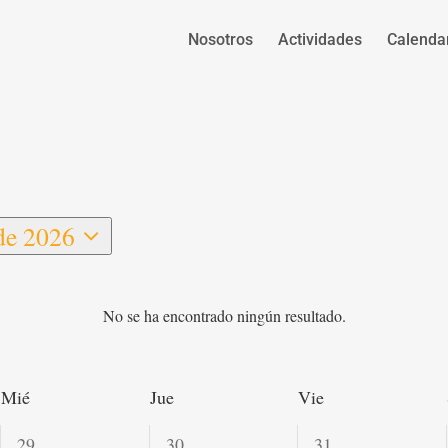
Nosotros
Actividades
Calenda
de 2026
onar
No se ha encontrado ningún resultado.
Mié
Jue
Vie
0
0
0
29
30
31