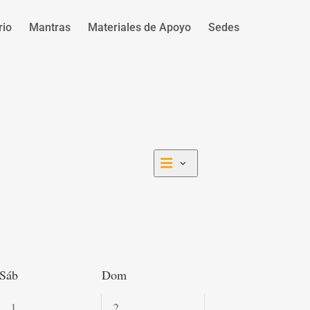
rio
Mantras
Materiales de Apoyo
Sedes
Navegación
Navegación
Mes
de
de
vistas
vistas
de
Actividad
Sáb
Dom
0
0
1
2