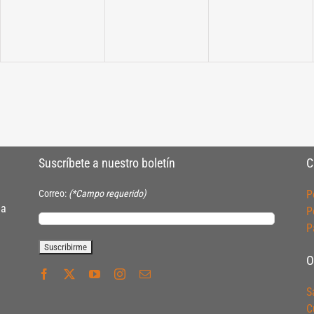
Suscríbete a nuestro boletín
C
Correo:
(*Campo requerido)
P
ia
P
P
O
S
C