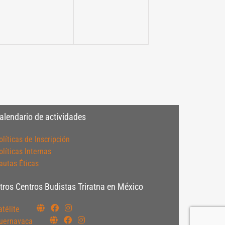
alendario de actividades
olíticas de Inscripción
olíticas Internas
autas Éticas
tros Centros Budistas Triratna en México
atélite
uernavaca