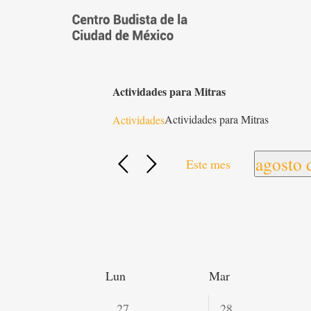
Saltar
al
contenido
Actividades para Mitras
Actividades para Mitras
Actividades
agosto 
Este mes
Selecci
fecha.
Calendario
Lun
Mar
de
Actividades
0
0
27
28