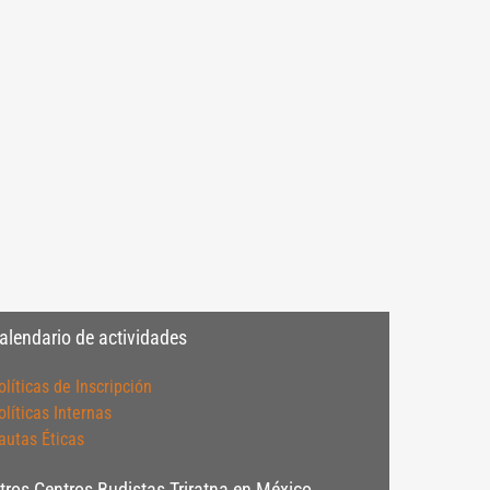
alendario de actividades
olíticas de Inscripción
olíticas Internas
autas Éticas
tros Centros Budistas Triratna en México