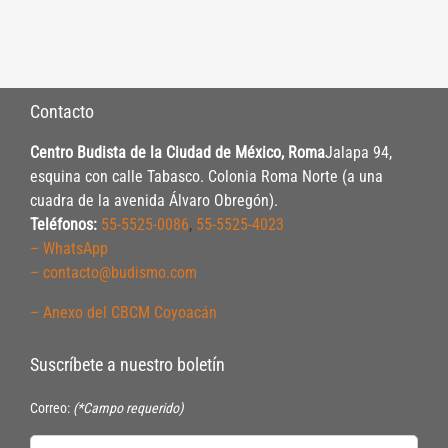
Contacto
Centro Budista de la Ciudad de México, Roma
Jalapa 94,
esquina con calle Tabasco. Colonia Roma Norte (a una
cuadra de la avenida Álvaro Obregón).
Teléfonos:
55-5525-0086
,
55-5525-4023
– WhatsApp
– contacto@budismo.com
– Anexo del CBCM Coyoacán
Suscríbete a nuestro boletín
Correo:
(*Campo requerido)