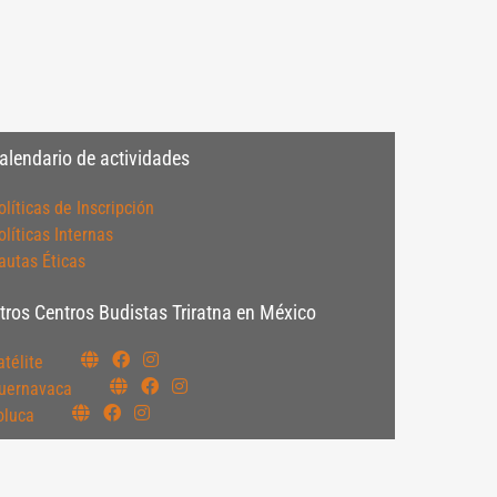
alendario de actividades
olíticas de Inscripción
olíticas Internas
autas Éticas
tros Centros Budistas Triratna en México
atélite
uernavaca
oluca