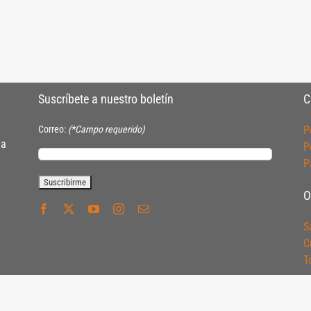
Suscríbete a nuestro boletín
C
Correo:
(*Campo requerido)
P
ia
P
P
O
S
C
T