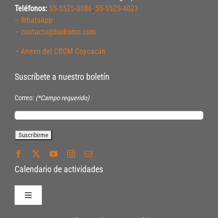
Teléfonos:
55-5525-0086
,
55-5525-4023
– WhatsApp
– contacto@budismo.com
– Anexo del CBCM Coyoacán
Suscríbete a nuestro boletín
Correo:
(*Campo requerido)
Calendario de actividades
Toggle
Navigation