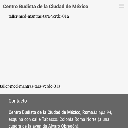
Saltar
al
taller-med-mantras-tara-verde-01a
contenido
taller-med-mantras-tara-verde-01a
Contacto
Centro Budista de la Ciudad de México, Roma
Jalapa 94,
esquina con calle Tabasco. Colonia Roma Norte (a una
cuadra de la avenida Álvaro Obregón).