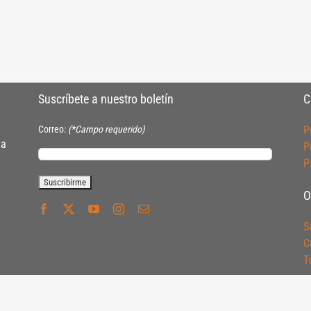
Suscríbete a nuestro boletín
C
Correo:
(*Campo requerido)
P
ia
P
P
O
S
C
T