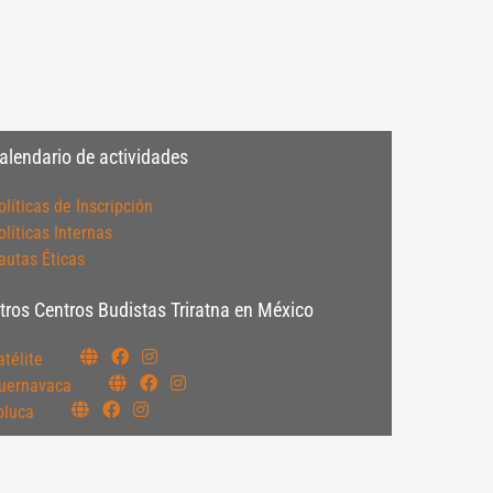
alendario de actividades
olíticas de Inscripción
olíticas Internas
autas Éticas
tros Centros Budistas Triratna en México
atélite
uernavaca
oluca