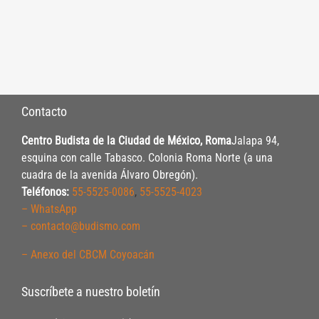
Contacto
Centro Budista de la Ciudad de México, Roma
Jalapa 94,
esquina con calle Tabasco. Colonia Roma Norte (a una
cuadra de la avenida Álvaro Obregón).
Teléfonos:
55-5525-0086
,
55-5525-4023
– WhatsApp
– contacto@budismo.com
– Anexo del CBCM Coyoacán
Suscríbete a nuestro boletín