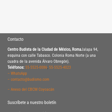
Contacto
Centro Budista de la Ciudad de México, Roma
Jalapa 94,
esquina con calle Tabasco. Colonia Roma Norte (a una
cuadra de la avenida Álvaro Obregón).
Teléfonos:
55-5525-0086
,
55-5525-4023
– WhatsApp
– contacto@budismo.com
– Anexo del CBCM Coyoacán
Suscríbete a nuestro boletín