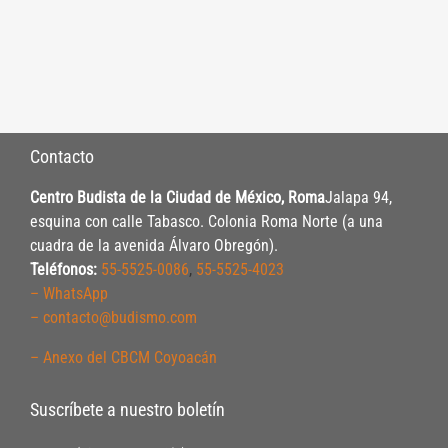
Contacto
Centro Budista de la Ciudad de México, Roma
Jalapa 94,
esquina con calle Tabasco. Colonia Roma Norte (a una
cuadra de la avenida Álvaro Obregón).
Teléfonos:
55-5525-0086
,
55-5525-4023
– WhatsApp
– contacto@budismo.com
– Anexo del CBCM Coyoacán
Suscríbete a nuestro boletín