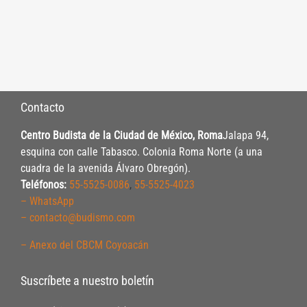
Contacto
Centro Budista de la Ciudad de México, Roma
Jalapa 94,
esquina con calle Tabasco. Colonia Roma Norte (a una
cuadra de la avenida Álvaro Obregón).
Teléfonos:
55-5525-0086
,
55-5525-4023
– WhatsApp
– contacto@budismo.com
– Anexo del CBCM Coyoacán
Suscríbete a nuestro boletín