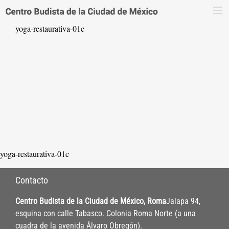
Saltar
al
yoga-restaurativa-01c
contenido
yoga-restaurativa-01c
Contacto
Centro Budista de la Ciudad de México, Roma
Jalapa 94,
esquina con calle Tabasco. Colonia Roma Norte (a una
cuadra de la avenida Álvaro Obregón).