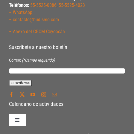
Teléfonos:
55-5525-0086
,
55-5525-4023
– WhatsApp
– contacto@budismo.com
– Anexo del CBCM Coyoacán
Suscríbete a nuestro boletín
Correo:
(*Campo requerido)
Calendario de actividades
Toggle
Navigation