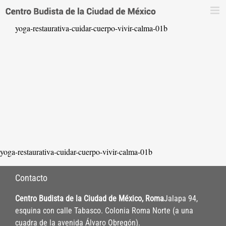
Saltar
al
yoga-restaurativa-cuidar-cuerpo-vivir-calma-01b
contenido
yoga-restaurativa-cuidar-cuerpo-vivir-calma-01b
Contacto
Centro Budista de la Ciudad de México, Roma
Jalapa 94,
esquina con calle Tabasco. Colonia Roma Norte (a una
cuadra de la avenida Álvaro Obregón).