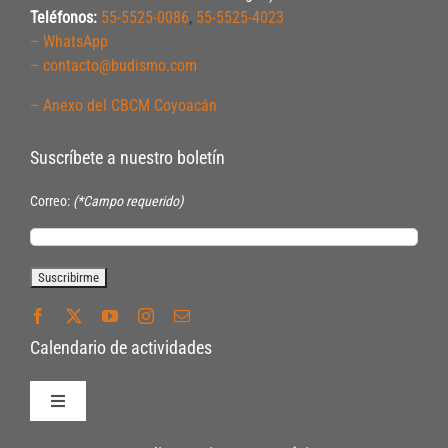
Teléfonos:
55-5525-0086
,
55-5525-4023
– WhatsApp
– contacto@budismo.com
– Anexo del CBCM Coyoacán
Suscríbete a nuestro boletín
Correo:
(*Campo requerido)
Calendario de actividades
Toggle
Navigation