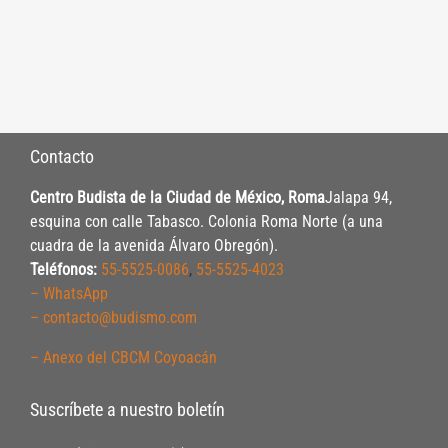
Contacto
Centro Budista de la Ciudad de México, Roma
Jalapa 94,
esquina con calle Tabasco. Colonia Roma Norte (a una
cuadra de la avenida Álvaro Obregón).
Teléfonos:
55-5525-0086
,
55-5525-4023
– WhatsApp
– contacto@budismo.com
– Anexo del CBCM Coyoacán
Suscríbete a nuestro boletín