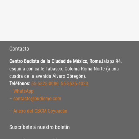
Contacto
Centro Budista de la Ciudad de México, Roma
Jalapa 94,
esquina con calle Tabasco. Colonia Roma Norte (a una
cuadra de la avenida Álvaro Obregón).
Teléfonos:
55-5525-0086
,
55-5525-4023
– WhatsApp
– contacto@budismo.com
– Anexo del CBCM Coyoacán
Suscríbete a nuestro boletín