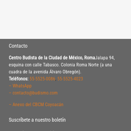
Contacto
Centro Budista de la Ciudad de México, Roma
Jalapa 94,
esquina con calle Tabasco. Colonia Roma Norte (a una
cuadra de la avenida Álvaro Obregón).
Teléfonos:
55-5525-0086
,
55-5525-4023
– WhatsApp
– contacto@budismo.com
– Anexo del CBCM Coyoacán
Suscríbete a nuestro boletín