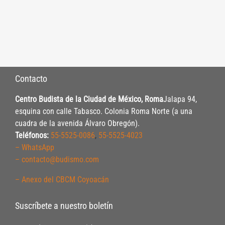
Contacto
Centro Budista de la Ciudad de México, Roma
Jalapa 94,
esquina con calle Tabasco. Colonia Roma Norte (a una
cuadra de la avenida Álvaro Obregón).
Teléfonos:
55-5525-0086
,
55-5525-4023
– WhatsApp
– contacto@budismo.com
– Anexo del CBCM Coyoacán
Suscríbete a nuestro boletín