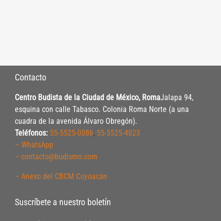
Contacto
Centro Budista de la Ciudad de México, Roma
Jalapa 94,
esquina con calle Tabasco. Colonia Roma Norte (a una
cuadra de la avenida Álvaro Obregón).
Teléfonos:
55-5525-0086
,
55-5525-4023
– WhatsApp
– contacto@budismo.com
– Anexo del CBCM Coyoacán
Suscríbete a nuestro boletín