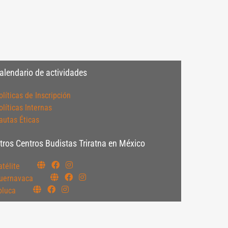
alendario de actividades
olíticas de Inscripción
olíticas Internas
autas Éticas
tros Centros Budistas Triratna en México
atélite
uernavaca
oluca