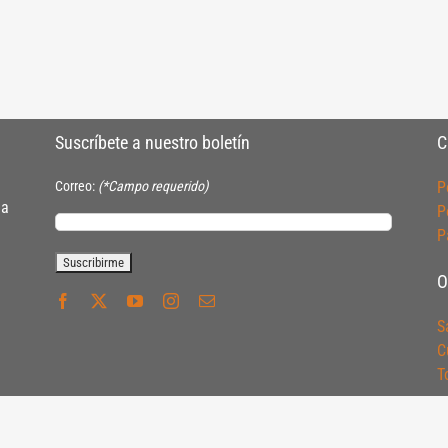
Suscríbete a nuestro boletín
C
Correo:
(*Campo requerido)
P
ia
P
P
O
S
C
T