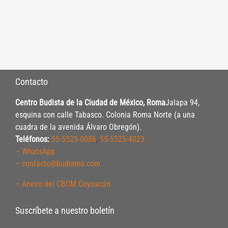
Contacto
Centro Budista de la Ciudad de México, Roma
Jalapa 94,
esquina con calle Tabasco. Colonia Roma Norte (a una
cuadra de la avenida Álvaro Obregón).
Teléfonos:
55-5525-0086
,
55-5525-4023
– WhatsApp
– contacto@budismo.com
– Anexo del CBCM Coyoacán
Suscríbete a nuestro boletín