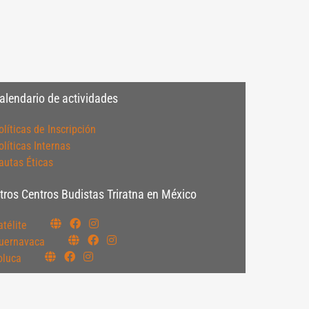
alendario de actividades
olíticas de Inscripción
olíticas Internas
autas Éticas
tros Centros Budistas Triratna en México
atélite
uernavaca
oluca