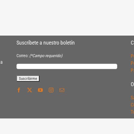
Suscríbete a nuestro boletín
C
Correo:
(*Campo requerido)
P
ia
P
P
O
S
C
T