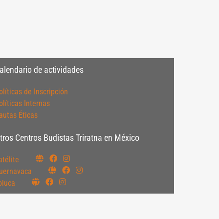
alendario de actividades
olíticas de Inscripción
olíticas Internas
autas Éticas
tros Centros Budistas Triratna en México
atélite
uernavaca
oluca