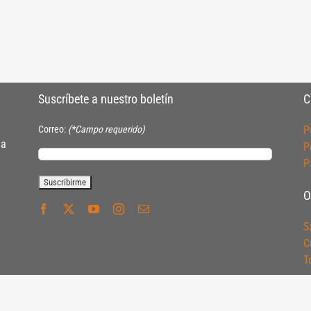
Suscríbete a nuestro boletín
C
Correo:
(*Campo requerido)
P
ia
P
P
O
S
C
T