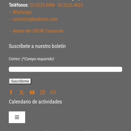
Teléfonos:
55-5525-0086
,
55-5525-4023
– WhatsApp
– contacto@budismo.com
– Anexo del CBCM Coyoacán
Suscríbete a nuestro boletín
Correo:
(*Campo requerido)
Calendario de actividades
Toggle
Navigation