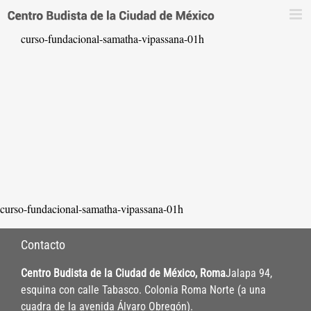
Saltar
al
curso-fundacional-samatha-vipassana-01h
contenido
curso-fundacional-samatha-vipassana-01h
Contacto
Centro Budista de la Ciudad de México, Roma
Jalapa 94,
esquina con calle Tabasco. Colonia Roma Norte (a una
cuadra de la avenida Álvaro Obregón).