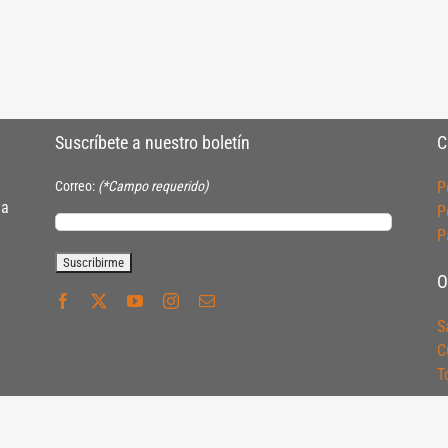
Suscríbete a nuestro boletín
C
Correo:
(*Campo requerido)
P
ia
P
P
O
S
C
T