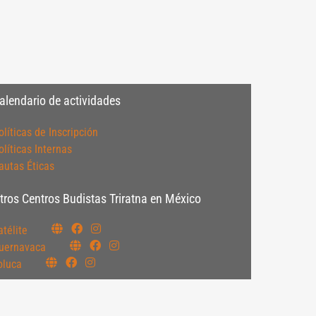
alendario de actividades
olíticas de Inscripción
olíticas Internas
autas Éticas
tros Centros Budistas Triratna en México
atélite
uernavaca
oluca