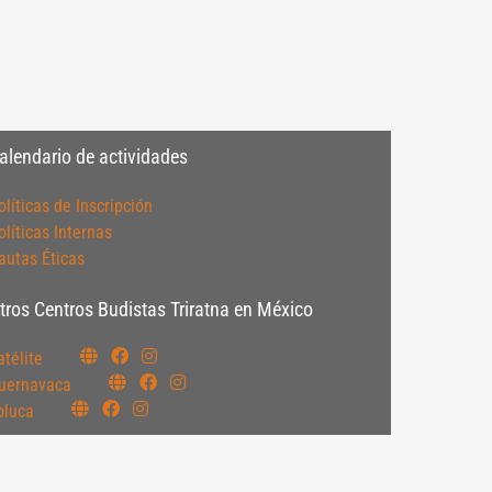
alendario de actividades
olíticas de Inscripción
olíticas Internas
autas Éticas
tros Centros Budistas Triratna en México
atélite
uernavaca
oluca