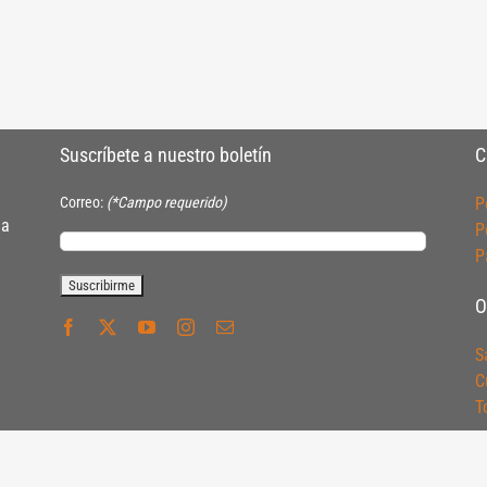
Suscríbete a nuestro boletín
C
Correo:
(*Campo requerido)
P
ia
P
P
O
S
C
T