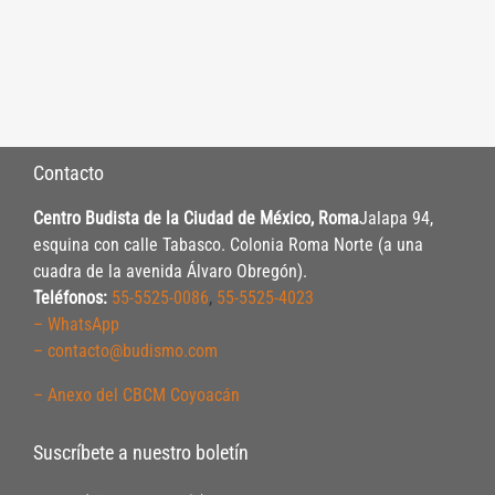
Contacto
Centro Budista de la Ciudad de México, Roma
Jalapa 94,
esquina con calle Tabasco. Colonia Roma Norte (a una
cuadra de la avenida Álvaro Obregón).
Teléfonos:
55-5525-0086
,
55-5525-4023
– WhatsApp
– contacto@budismo.com
– Anexo del CBCM Coyoacán
Suscríbete a nuestro boletín