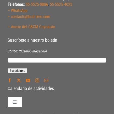
Teléfonos:
55-5525-0086
,
55-5525-4023
– WhatsApp
– contacto@budismo.com
– Anexo del CBCM Coyoacán
Suscríbete a nuestro boletín
Correo:
(*Campo requerido)
Calendario de actividades
Toggle
Navigation