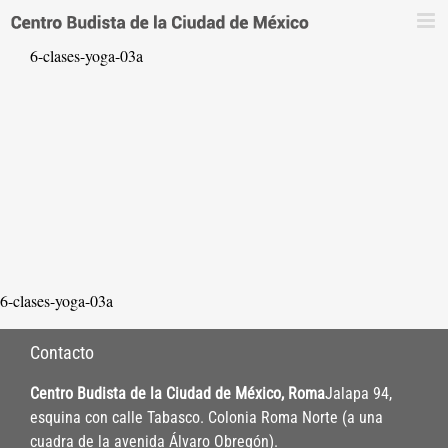
Saltar
al
6-clases-yoga-03a
contenido
6-clases-yoga-03a
Contacto
Centro Budista de la Ciudad de México, Roma
Jalapa 94,
esquina con calle Tabasco. Colonia Roma Norte (a una
cuadra de la avenida Álvaro Obregón).