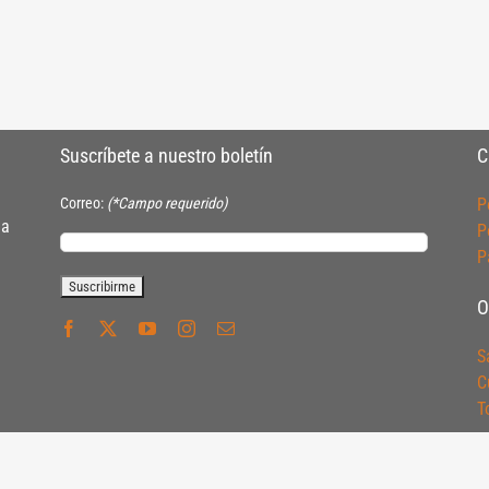
Suscríbete a nuestro boletín
C
Correo:
(*Campo requerido)
P
ia
P
P
O
S
C
T