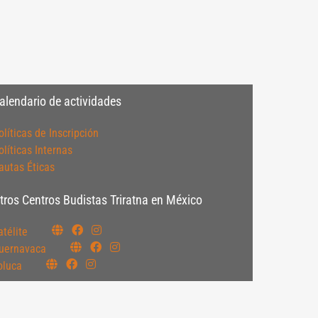
alendario de actividades
olíticas de Inscripción
olíticas Internas
autas Éticas
tros Centros Budistas Triratna en México
atélite
uernavaca
oluca