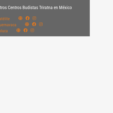
tros Centros Budistas Triratna en México
atélite
uernavaca
oluca