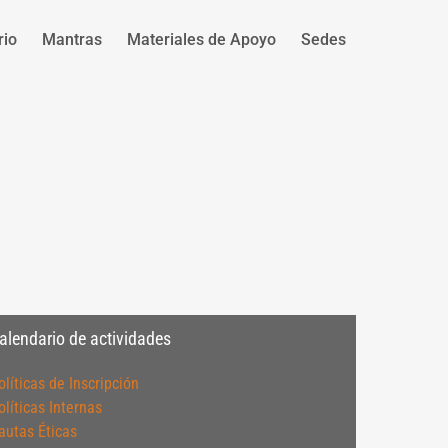
rio
Mantras
Materiales de Apoyo
Sedes
alendario de actividades
olíticas de Inscripción
olíticas Internas
autas Éticas