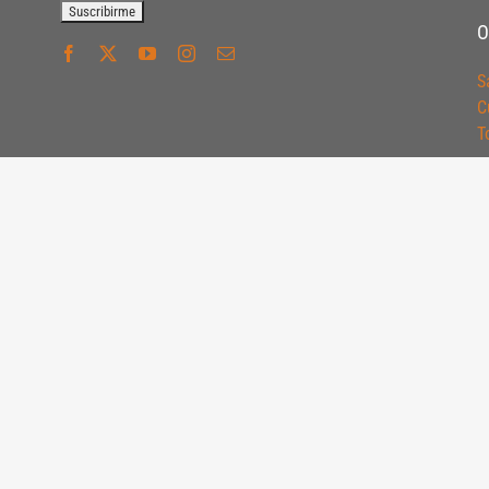
O
S
C
T