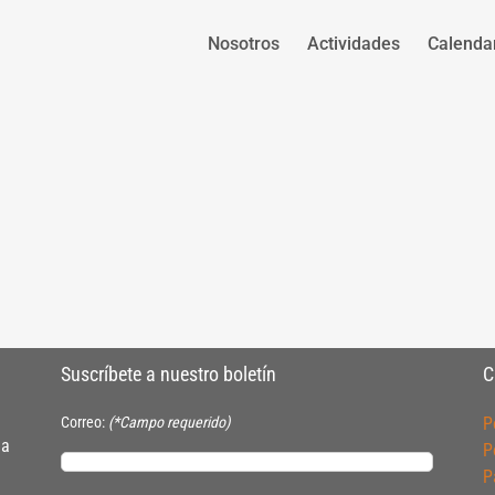
Nosotros
Actividades
Calenda
Suscríbete a nuestro boletín
C
Correo:
(*Campo requerido)
P
ia
P
P