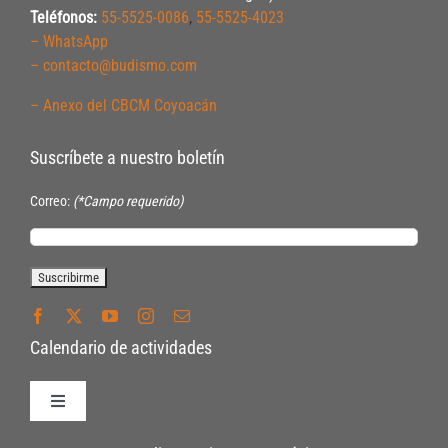
Teléfonos:
55-5525-0086
,
55-5525-4023
– WhatsApp
– contacto@budismo.com
– Anexo del CBCM Coyoacán
Suscríbete a nuestro boletín
Correo:
(*Campo requerido)
Calendario de actividades
Toggle
Navigation