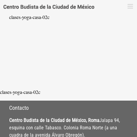
Saltar
al
clases-yoga-casa-02c
contenido
clases-yoga-casa-02c
Contacto
Centro Budista de la Ciudad de México, Roma
Jalapa 94,
esquina con calle Tabasco. Colonia Roma Norte (a una
cuadra de la avenida Álvaro Obregón).