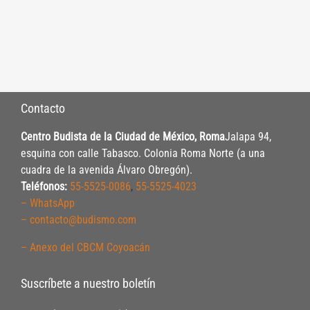
Contacto
Centro Budista de la Ciudad de México, Roma
Jalapa 94,
esquina con calle Tabasco. Colonia Roma Norte (a una
cuadra de la avenida Álvaro Obregón).
Teléfonos:
55-5525-0086
,
55-5525-4023
– WhatsApp
– contacto@budismo.com
– Anexo del CBCM Coyoacán
Suscríbete a nuestro boletín